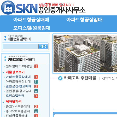
아파트형공장매매
아파트형공장임대
오피스텔/원룸임대
센트럴비즈3차분양
매물정보보기
아파트형공장매매
카테고리 추천매물
선택하신 
아파트형공장임대
일반공장/창고매매
일반공장/창고임대
오피스텔매매
테마별검색
층고5m↑복층매매
층고5m↑복층임대
편리한물류매매