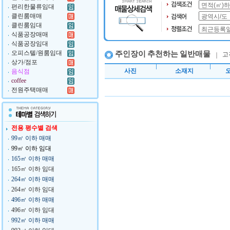
편리한물류임대
클린룸매매
클린룸임대
식품공장매매
식품공장임대
오피스텔/원룸임대
주인장이 추천하는 일반매물
고
상가/점포
사진
소재지
음식점
coffee
전원주택매매
전용 평수별 검색
99㎡ 이하 매매
99㎡ 이하 임대
165㎡ 이하 매매
165㎡ 이하 임대
264㎡ 이하 매매
264㎡ 이하 임대
496㎡ 이하 매매
496㎡ 이하 임대
992㎡ 이하 매매